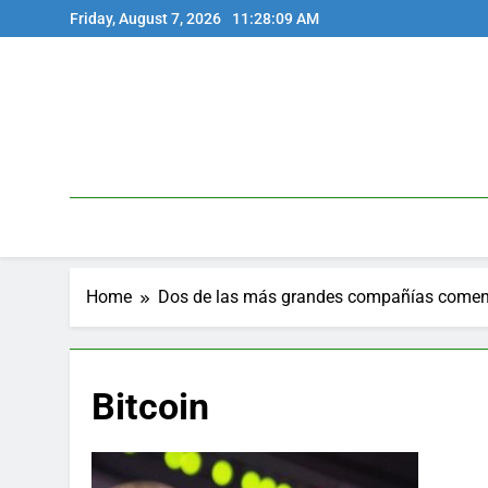
Skip
Friday, August 7, 2026
11:28:09 AM
to
content
Home
Dos de las más grandes compañías comenz
Bitcoin