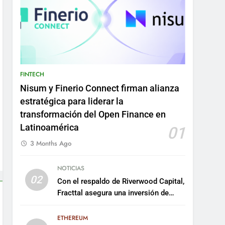
FINTECH
Nisum y Finerio Connect firman alianza
estratégica para liderar la
transformación del Open Finance en
Latinoamérica
01
3 Months Ago
NOTICIAS
02
Con el respaldo de Riverwood Capital,
Fracttal asegura una inversión de
US$35 millones para escalar su
plataforma
ETHEREUM