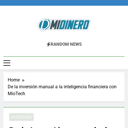
Skip
to
content
Midinero.co
Fintech, Criptomonedas
RANDOM NEWS
Home
De la inversión manual a la inteligencia financiera con
MioTech
INVERSIÓN