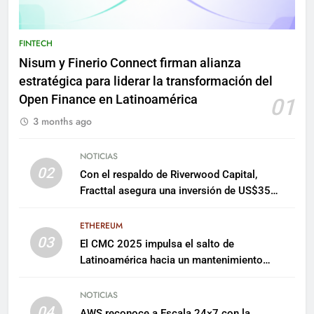
FINTECH
Nisum y Finerio Connect firman alianza
estratégica para liderar la transformación del
Open Finance en Latinoamérica
01
3 months ago
NOTICIAS
02
Con el respaldo de Riverwood Capital,
Fracttal asegura una inversión de US$35
millones para escalar su plataforma
ETHEREUM
03
El CMC 2025 impulsa el salto de
Latinoamérica hacia un mantenimiento
predictivo y sostenible
NOTICIAS
04
AWS reconoce a Escala 24×7 con la