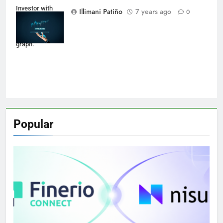
Investor with
Illimani Patiño
7 years ago
0
digital tablet and
virtual tradeview
graph.
Popular