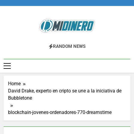
Skip
to
content
Midinero.co
Fintech, Criptomonedas
RANDOM NEWS
Home
David Drake, experto en cripto se une a la iniciativa de
Bubbletone
blockchain-jovenes-ordenadores-770-dreamstime