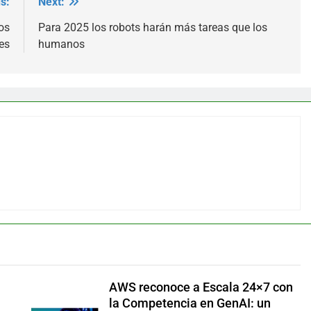
s:
Next:
os
Para 2025 los robots harán más tareas que los
es
humanos
AWS reconoce a Escala 24×7 con
la Competencia en GenAI: un