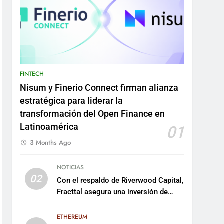
FINTECH
Nisum y Finerio Connect firman alianza
estratégica para liderar la
transformación del Open Finance en
Latinoamérica
01
3 Months Ago
NOTICIAS
02
Con el respaldo de Riverwood Capital,
Fracttal asegura una inversión de
US$35 millones para escalar su
plataforma
ETHEREUM