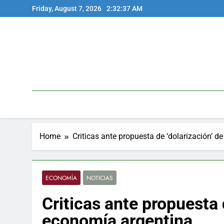
Skip
Friday, August 7, 2026
2:32:37 AM
to
content
Home
Criticas ante propuesta de ‘dolarización’ d
ECONOMÍA
NOTICIAS
Criticas ante propuesta d
economía argentina