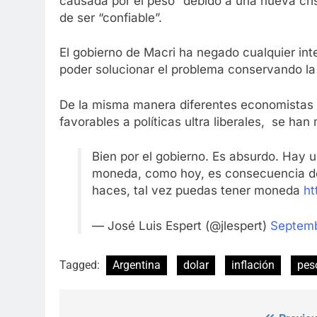
causada por el peso” debido a una nueva cris
de ser “confiable”.
El gobierno de Macri ha negado cualquier int
poder solucionar el problema conservando la 
De la misma manera diferentes economistas 
favorables a políticas ultra liberales, se ha
Bien por el gobierno. Es absurdo. Hay 
moneda, como hoy, es consecuencia de 
haces, tal vez puedas tener moneda
ht
— José Luis Espert (@jlespert)
Septemb
Tagged:
Argentina
dolar
inflación
pes