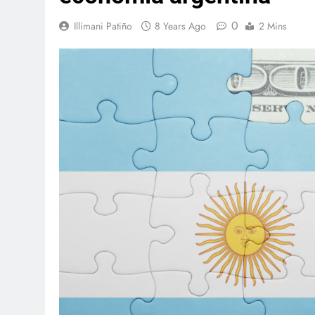
0
Illimani Patiño
8 Years Ago
2 Mins