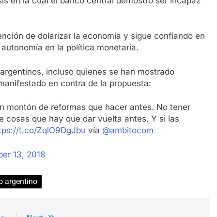
is en la cual el banco central demostró ser incapaz
ención de dolarizar la economía y sigue confiando en
autonomía en la política monetaria.
argentinos, incluso quienes se han mostrado
n manifestado en contra de la propuesta:
un montón de reformas que hacer antes. No tener
cosas que hay que dar vuelta antes. Y si las
tps://t.co/ZqlO9DgJbu
vía
@ambitocom
er 13, 2018
o argentino