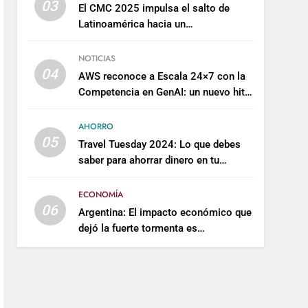
03
El CMC 2025 impulsa el salto de
Latinoamérica hacia un
mantenimiento predictivo y
sostenible
NOTICIAS
04
AWS reconoce a Escala 24×7 con la
Competencia en GenAI: un nuevo hito
en su expertise de inteligencia
artificial empresarial
AHORRO
05
Travel Tuesday 2024: Lo que debes
saber para ahorrar dinero en tu
próximo viaje
ECONOMÍA
06
Argentina: El impacto económico que
dejó la fuerte tormenta es
incalculable