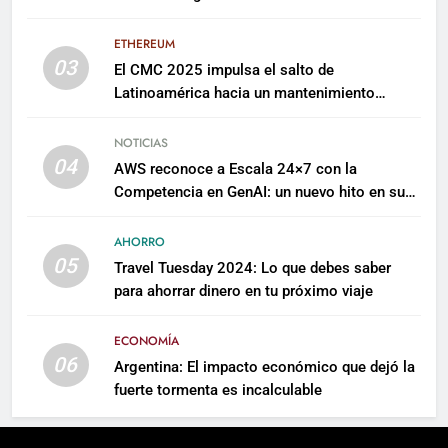
millones para escalar su plataforma
ETHEREUM
03
El CMC 2025 impulsa el salto de
Latinoamérica hacia un mantenimiento
predictivo y sostenible
NOTICIAS
04
AWS reconoce a Escala 24×7 con la
Competencia en GenAI: un nuevo hito en su
expertise de inteligencia artificial empresarial
AHORRO
05
Travel Tuesday 2024: Lo que debes saber
para ahorrar dinero en tu próximo viaje
ECONOMÍA
06
Argentina: El impacto económico que dejó la
fuerte tormenta es incalculable