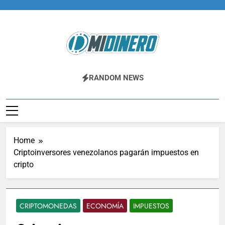
Skip
to
content
Midinero.co
Fintech, Criptomonedas
RANDOM NEWS
Home
Criptoinversores venezolanos pagarán impuestos en
cripto
CRIPTOMONEDAS
ECONOMÍA
IMPUESTOS