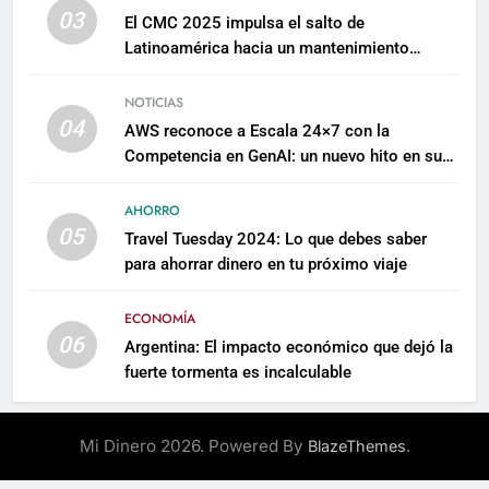
03
El CMC 2025 impulsa el salto de
Latinoamérica hacia un mantenimiento
predictivo y sostenible
NOTICIAS
04
AWS reconoce a Escala 24×7 con la
Competencia en GenAI: un nuevo hito en su
expertise de inteligencia artificial empresarial
AHORRO
05
Travel Tuesday 2024: Lo que debes saber
para ahorrar dinero en tu próximo viaje
ECONOMÍA
06
Argentina: El impacto económico que dejó la
fuerte tormenta es incalculable
Mi Dinero 2026. Powered By
.
BlazeThemes