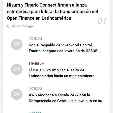
Nisum y Finerio Connect firman alianza
estratégica para liderar la transformación del
Open Finance en Latinoamérica
01
3 months ago
NOTICIAS
02
Con el respaldo de Riverwood Capital,
Fracttal asegura una inversión de US$35
millones para escalar su plataforma
ETHEREUM
03
El CMC 2025 impulsa el salto de
Latinoamérica hacia un mantenimiento
predictivo y sostenible
NOTICIAS
04
AWS reconoce a Escala 24×7 con la
Competencia en GenAI: un nuevo hito en su
expertise de inteligencia artificial empresarial