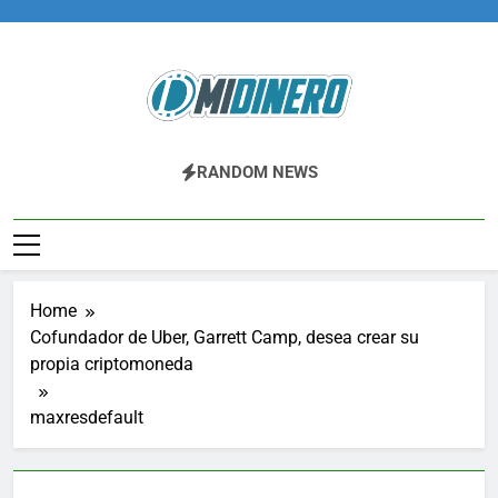
Skip
to
content
Midinero.co
Fintech, Criptomonedas
RANDOM NEWS
Home
Cofundador de Uber, Garrett Camp, desea crear su
propia criptomoneda
maxresdefault