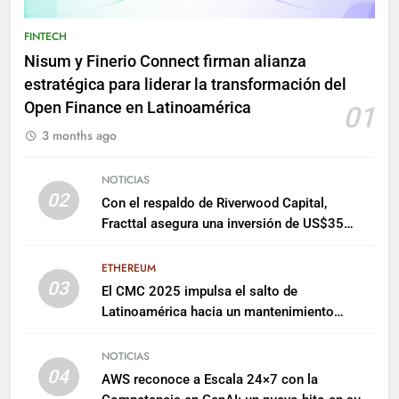
FINTECH
Nisum y Finerio Connect firman alianza
estratégica para liderar la transformación del
Open Finance en Latinoamérica
01
3 months ago
NOTICIAS
02
Con el respaldo de Riverwood Capital,
Fracttal asegura una inversión de US$35
millones para escalar su plataforma
ETHEREUM
03
El CMC 2025 impulsa el salto de
Latinoamérica hacia un mantenimiento
predictivo y sostenible
NOTICIAS
04
AWS reconoce a Escala 24×7 con la