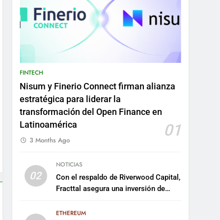
FINTECH
Nisum y Finerio Connect firman alianza
estratégica para liderar la
transformación del Open Finance en
Latinoamérica
01
3 Months Ago
NOTICIAS
02
Con el respaldo de Riverwood Capital,
Fracttal asegura una inversión de
US$35 millones para escalar su
plataforma
ETHEREUM