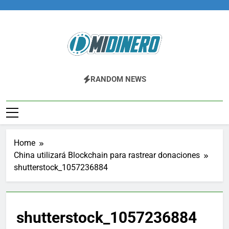
Skip
to
content
Midinero.co
Fintech, Criptomonedas
RANDOM NEWS
Home
China utilizará Blockchain para rastrear donaciones
shutterstock_1057236884
shutterstock_1057236884