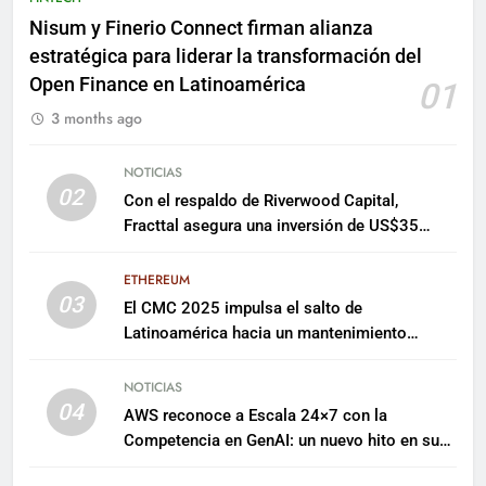
Nisum y Finerio Connect firman alianza
estratégica para liderar la transformación del
Open Finance en Latinoamérica
01
3 months ago
NOTICIAS
02
Con el respaldo de Riverwood Capital,
Fracttal asegura una inversión de US$35
millones para escalar su plataforma
ETHEREUM
03
El CMC 2025 impulsa el salto de
Latinoamérica hacia un mantenimiento
predictivo y sostenible
NOTICIAS
04
AWS reconoce a Escala 24×7 con la
Competencia en GenAI: un nuevo hito en su
expertise de inteligencia artificial empresarial