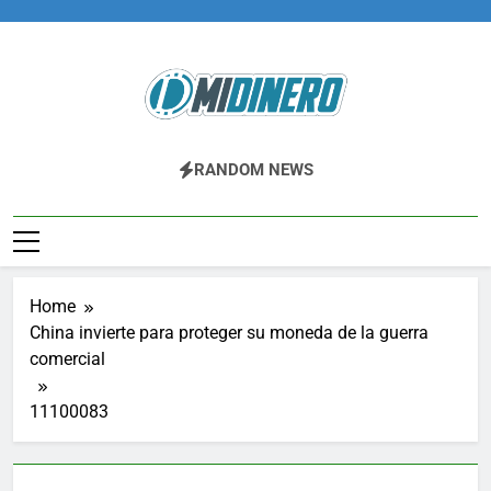
Skip
to
content
Midinero.co
Fintech, Criptomonedas
RANDOM NEWS
Home
China invierte para proteger su moneda de la guerra
comercial
11100083