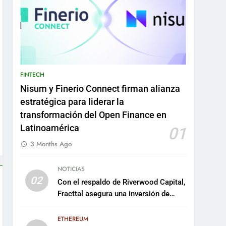
FINTECH
Nisum y Finerio Connect firman alianza
estratégica para liderar la
transformación del Open Finance en
Latinoamérica
01
3 Months Ago
NOTICIAS
02
Con el respaldo de Riverwood Capital,
Fracttal asegura una inversión de
US$35 millones para escalar su
plataforma
ETHEREUM