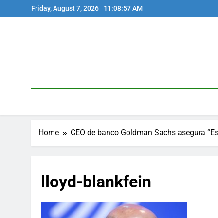
Skip
Friday, August 7, 2026
11:08:57 AM
to
content
Home
CEO de banco Goldman Sachs asegura “Esta
lloyd-blankfein