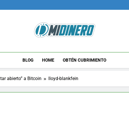
Midinero.co
Fintech, Criptomonedas
BLOG
HOME
OBTÉN CUBRIMIENTO
r abierto” a Bitcoin
lloyd-blankfein