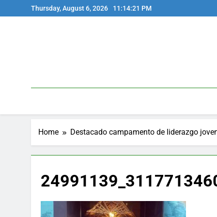
Skip
Thursday, August 6, 2026
11:14:21 PM
to
content
Home
Destacado campamento de liderazgo joven
24991139_311771346