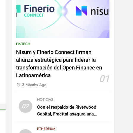
FINTECH
Nisum y Finerio Connect firman
alianza estratégica para liderar la
transformación del Open Finance en
Latinoamérica
01
3 Months Ago
NOTICIAS
02
Con el respaldo de Riverwood
Capital, Fracttal asegura una
inversión de US$35 millones para
escalar su plataforma
ETHEREUM