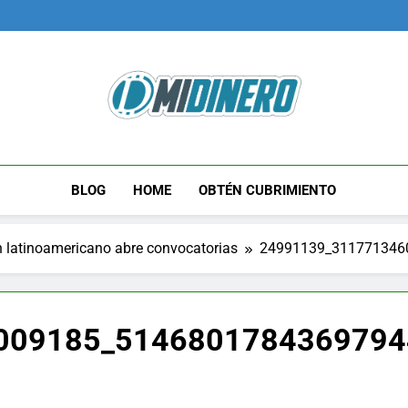
Midinero.co
Fintech, Criptomonedas
BLOG
HOME
OBTÉN CUBRIMIENTO
 latinoamericano abre convocatorias
24991139_311771346
009185_5146801784369794