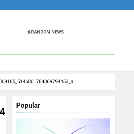
RANDOM NEWS
009185_5146801784369794453_n
Popular
453_n