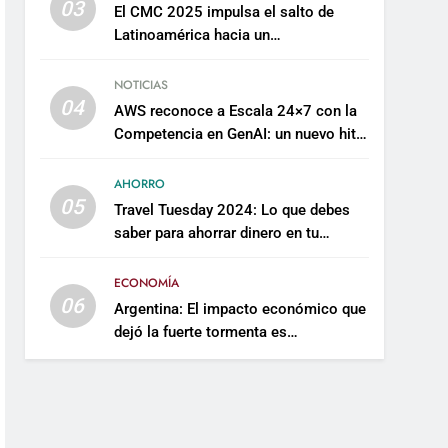
03
El CMC 2025 impulsa el salto de
Latinoamérica hacia un
mantenimiento predictivo y
sostenible
NOTICIAS
04
AWS reconoce a Escala 24×7 con la
Competencia en GenAI: un nuevo hito
en su expertise de inteligencia
artificial empresarial
AHORRO
05
Travel Tuesday 2024: Lo que debes
saber para ahorrar dinero en tu
próximo viaje
ECONOMÍA
06
Argentina: El impacto económico que
dejó la fuerte tormenta es
incalculable