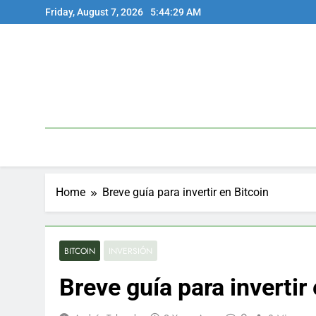
Skip
Friday, August 7, 2026
5:44:30 AM
to
content
Home
Breve guía para invertir en Bitcoin
BITCOIN
INVERSIÓN
Breve guía para invertir