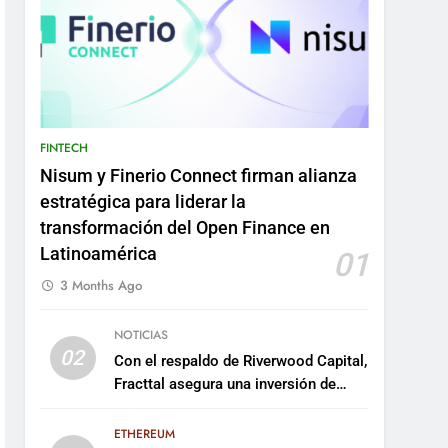
FINTECH
Nisum y Finerio Connect firman alianza
estratégica para liderar la
transformación del Open Finance en
Latinoamérica
01
3 Months Ago
NOTICIAS
02
Con el respaldo de Riverwood Capital,
Fracttal asegura una inversión de
US$35 millones para escalar su
plataforma
ETHEREUM