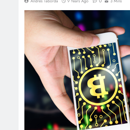
0
Andrés Taborda
9 Years Ago
3 Mins