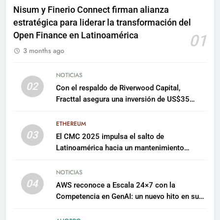
Nisum y Finerio Connect firman alianza
estratégica para liderar la transformación del
Open Finance en Latinoamérica
01
3 months ago
NOTICIAS
02
Con el respaldo de Riverwood Capital,
Fracttal asegura una inversión de US$35
millones para escalar su plataforma
ETHEREUM
03
El CMC 2025 impulsa el salto de
Latinoamérica hacia un mantenimiento
predictivo y sostenible
NOTICIAS
04
AWS reconoce a Escala 24×7 con la
Competencia en GenAI: un nuevo hito en su
expertise de inteligencia artificial empresarial