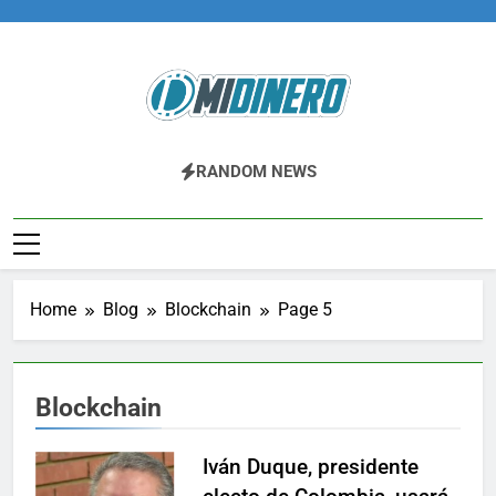
Skip
to
content
Midinero.co
Fintech, Criptomonedas
RANDOM NEWS
Home
Blog
Blockchain
Page 5
Blockchain
Iván Duque, presidente