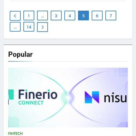
1
…
3
4
5
6
7
…
14
Popular
FINTECH