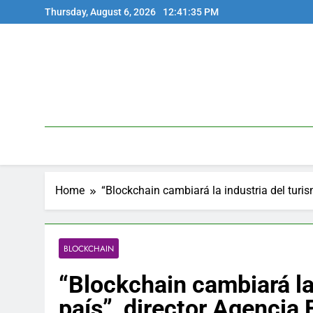
Skip
Thursday, August 6, 2026
12:41:36 PM
to
content
Home
“Blockchain cambiará la industria del turis
BLOCKCHAIN
“Blockchain cambiará la 
país”, director Agencia