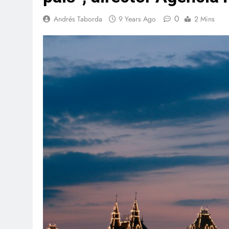
0
Andrés Taborda
9 Years Ago
2 Mins