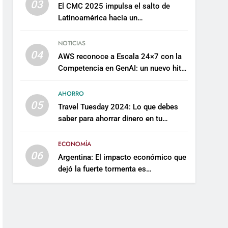
03
El CMC 2025 impulsa el salto de
Latinoamérica hacia un
mantenimiento predictivo y
sostenible
NOTICIAS
04
AWS reconoce a Escala 24×7 con la
Competencia en GenAI: un nuevo hito
en su expertise de inteligencia
artificial empresarial
AHORRO
05
Travel Tuesday 2024: Lo que debes
saber para ahorrar dinero en tu
próximo viaje
ECONOMÍA
06
Argentina: El impacto económico que
dejó la fuerte tormenta es
incalculable