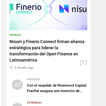
FINTECH
Nisum y Finerio Connect firman alianza
estratégica para liderar la
transformación del Open Finance en
Latinoamérica
01
3 Months Ago
NOTICIAS
02
Con el respaldo de Riverwood Capital,
Fracttal asegura una inversión de
US$35 millones para escalar su
plataforma
ETHEREUM