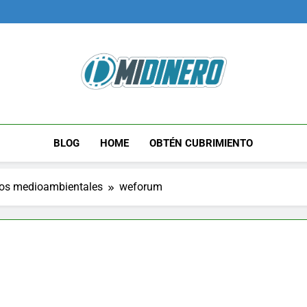
Midinero.co
Fintech, Criptomonedas
BLOG
HOME
OBTÉN CUBRIMIENTO
etos medioambientales
weforum