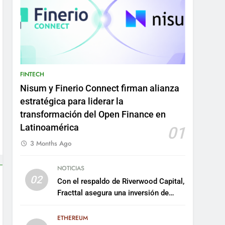
FINTECH
Nisum y Finerio Connect firman alianza
estratégica para liderar la
transformación del Open Finance en
Latinoamérica
01
3 Months Ago
NOTICIAS
02
Con el respaldo de Riverwood Capital,
Fracttal asegura una inversión de
US$35 millones para escalar su
plataforma
ETHEREUM