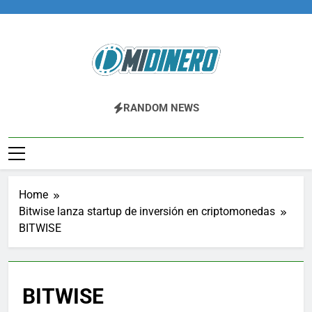
Skip
to
content
Midinero.co
Fintech, Criptomonedas
RANDOM NEWS
Home
Bitwise lanza startup de inversión en criptomonedas
BITWISE
BITWISE