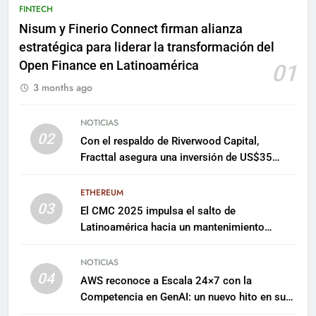
FINTECH
Nisum y Finerio Connect firman alianza
estratégica para liderar la transformación del
Open Finance en Latinoamérica
01
3 months ago
NOTICIAS
02
Con el respaldo de Riverwood Capital,
Fracttal asegura una inversión de US$35
millones para escalar su plataforma
ETHEREUM
03
El CMC 2025 impulsa el salto de
Latinoamérica hacia un mantenimiento
predictivo y sostenible
NOTICIAS
04
AWS reconoce a Escala 24×7 con la
Competencia en GenAI: un nuevo hito en su
expertise de inteligencia artificial empresarial