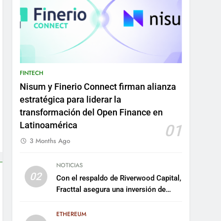
FINTECH
Nisum y Finerio Connect firman alianza
estratégica para liderar la
transformación del Open Finance en
Latinoamérica
01
3 Months Ago
NOTICIAS
02
Con el respaldo de Riverwood Capital,
Fracttal asegura una inversión de
US$35 millones para escalar su
plataforma
ETHEREUM