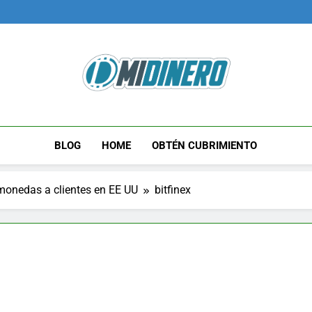
Midinero.co
Fintech, Criptomonedas
BLOG
HOME
OBTÉN CUBRIMIENTO
omonedas a clientes en EE UU
bitfinex