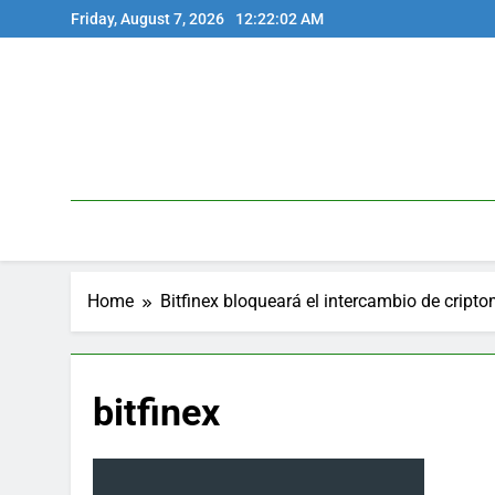
Skip
Friday, August 7, 2026
12:22:02 AM
to
content
Home
Bitfinex bloqueará el intercambio de cript
bitfinex