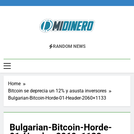
Skip
to
content
Midinero.co
Fintech, Criptomonedas
RANDOM NEWS
Home
Bitcoin se deprecia un 12% y asusta inversores
Bulgarian-Bitcoin-Horde-01-Header-2060×1133
Bulgarian-Bitcoin-Horde-