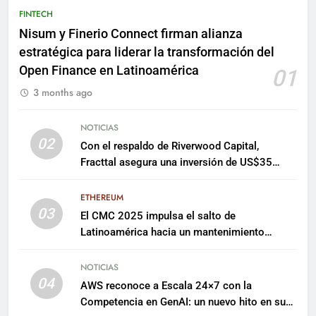
FINTECH
Nisum y Finerio Connect firman alianza
estratégica para liderar la transformación del
Open Finance en Latinoamérica
01
3 months ago
NOTICIAS
02
Con el respaldo de Riverwood Capital,
Fracttal asegura una inversión de US$35
millones para escalar su plataforma
ETHEREUM
03
El CMC 2025 impulsa el salto de
Latinoamérica hacia un mantenimiento
predictivo y sostenible
NOTICIAS
04
AWS reconoce a Escala 24×7 con la
Competencia en GenAI: un nuevo hito en su