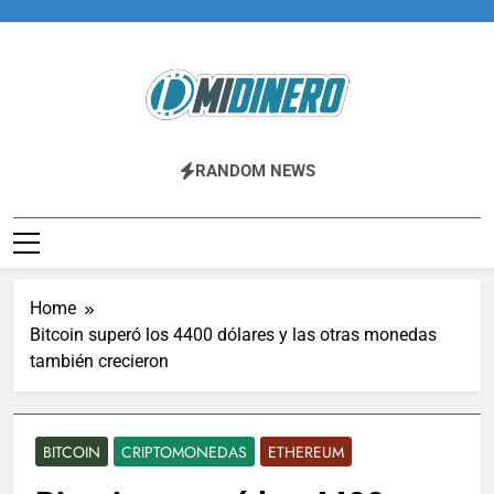
Skip
to
content
Midinero.co
Fintech, Criptomonedas
RANDOM NEWS
Home
Bitcoin superó los 4400 dólares y las otras monedas
también crecieron
BITCOIN
CRIPTOMONEDAS
ETHEREUM