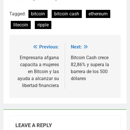
Tagged:
bitcoin
bitcoin cash
ethereum
litecoin
ripple
Previous:
Next:
Post
navigation
Empresaria afgana
Bitcoin Cash crece
capacita a mujeres
82,86% y supera la
en Bitcoin y las
barrera de los 500
ayuda a alcanzar su
dólares
libertad financiera
LEAVE A REPLY