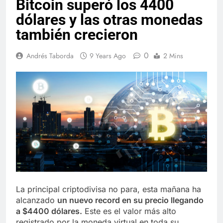
Bitcoin superó los 4400
dólares y las otras monedas
también crecieron
0
Andrés Taborda
9 Years Ago
2 Mins
La principal criptodivisa no para, esta mañana ha
alcanzado
un nuevo record en su precio llegando
a $4400 dólares.
Este es el valor más alto
registrado por la moneda virtual en toda su