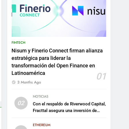
FINTECH
Nisum y Finerio Connect firman alianza
estratégica para liderar la
transformación del Open Finance en
Latinoamérica
01
3 Months Ago
NOTICIAS
02
Con el respaldo de Riverwood Capital,
Fracttal asegura una inversión de
US$35 millones para escalar su
plataforma
ETHEREUM