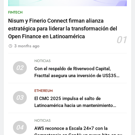
FINTECH
Nisum y Finerio Connect firman alianza
estratégica para liderar la transformación del
Open Finance en Latinoamérica
01
3 months ago
NOTICIAS
02
Con el respaldo de Riverwood Capital,
Fracttal asegura una inversión de US$35
millones para escalar su plataforma
ETHEREUM
03
El CMC 2025 impulsa el salto de
Latinoamérica hacia un mantenimiento
predictivo y sostenible
NOTICIAS
04
AWS reconoce a Escala 24×7 con la