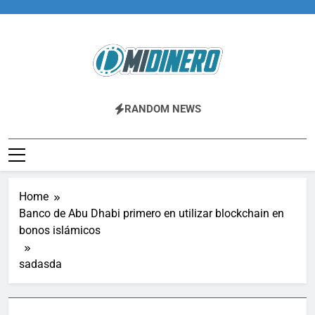
Skip
to
content
Midinero.co
Fintech, Criptomonedas
RANDOM NEWS
Home
Banco de Abu Dhabi primero en utilizar blockchain en
bonos islámicos
sadasda