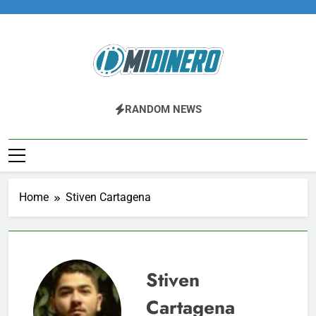
Skip
to
content
Midinero.co
Fintech, Criptomonedas
RANDOM NEWS
Home
Stiven Cartagena
Stiven
Cartagena