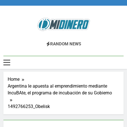
Skip
to
content
Midinero.co
Fintech, Criptomonedas
RANDOM NEWS
Home
Argentina le apuesta al emprendimiento mediante
IncuBAte, el programa de incubación de su Gobierno
1492766253_Obelisk