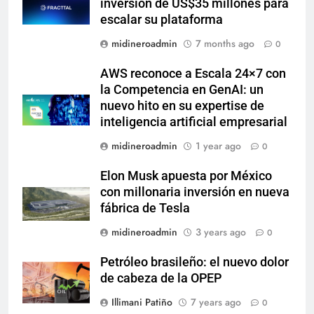
inversión de US$35 millones para
escalar su plataforma
midineroadmin
7 months ago
0
AWS reconoce a Escala 24×7 con
la Competencia en GenAI: un
nuevo hito en su expertise de
inteligencia artificial empresarial
midineroadmin
1 year ago
0
Elon Musk apuesta por México
con millonaria inversión en nueva
fábrica de Tesla
midineroadmin
3 years ago
0
Petróleo brasileño: el nuevo dolor
de cabeza de la OPEP
Illimani Patiño
7 years ago
0