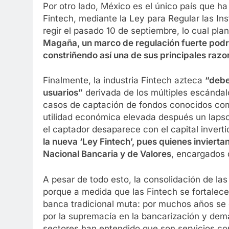
Por otro lado, México es el único país que h
Fintech, mediante la Ley para Regular las In
regir el pasado 10 de septiembre, lo cual pl
Magaña, un marco de regulación fuerte podría
constriñendo así una de sus principales raz
Finalmente, la industria Fintech azteca
“debe
usuarios”
derivada de los múltiples escándalo
casos de captación de fondos conocidos com
utilidad económica elevada después un lapso d
el captador desaparece con el capital invert
la nueva ‘Ley Fintech’, pues quienes invierta
Nacional Bancaria y de Valores
, encargados 
A pesar de todo esto, la consolidación de l
porque a medida que las Fintech se fortalec
banca tradicional muta: por muchos años se
por la supremacía en la bancarización y dem
sectores han entendido que son servicios com