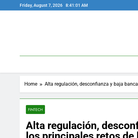
Skip
Friday, August 7, 2026
8:41:02 AM
to
content
Home
Alta regulación, desconfianza y baja bancar
FINTECH
Alta regulación, descon
los principales retos de