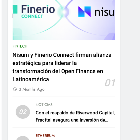
FINTECH
Nisum y Finerio Connect firman alianza
estratégica para liderar la
transformación del Open Finance en
Latinoamérica
01
3 Months Ago
NOTICIAS
02
Con el respaldo de Riverwood Capital,
Fracttal asegura una inversión de
US$35 millones para escalar su
plataforma
ETHEREUM