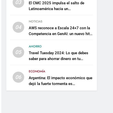
03
El CMC 2025 impulsa el salto de
Latinoamérica hacia un
mantenimiento predictivo y
sostenible
NOTICIAS
04
AWS reconoce a Escala 24×7 con la
Competencia en GenAI: un nuevo hito
en su expertise de inteligencia
artificial empresarial
AHORRO
05
Travel Tuesday 2024: Lo que debes
saber para ahorrar dinero en tu
próximo viaje
ECONOMÍA
06
Argentina: El impacto económico que
dejó la fuerte tormenta es
incalculable