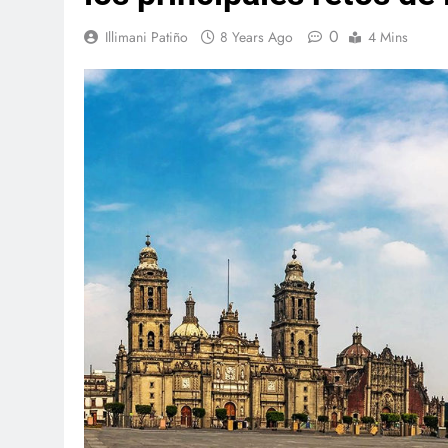
0
Illimani Patiño
8 Years Ago
4 Mins