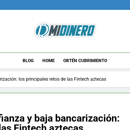
Midinero.co
Fintech, Criptomonedas
BLOG
HOME
OBTÉN CUBRIMIENTO
ización: los principales retos de las Fintech aztecas
fianza y baja bancarización:
 las Fintech aztecas