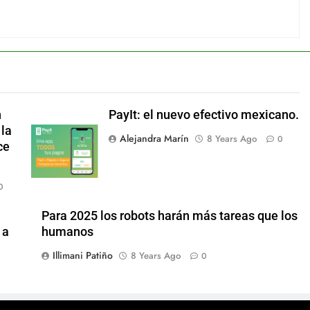
n
PayIt: el nuevo efectivo mexicano.
 la
Alejandra Marín
8 Years Ago
0
ce
0
Para 2025 los robots harán más tareas que los
 a
humanos
Illimani Patiño
8 Years Ago
0