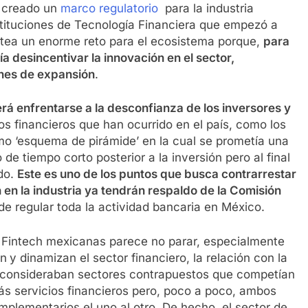
a creado un
marco regulatorio
para la industria
stituciones de Tecnología Financiera que empezó a
antea un enorme reto para el ecosistema porque,
para
 desincentivar la innovación en el sector,
ones de expansión
.
rá enfrentarse a la desconfianza de los inversores y
s financieros que han ocurrido en el país, como los
o ‘esquema de pirámide’ en la cual se prometía una
e tiempo corto posterior a la inversión pero al final
ido.
Este es uno de los puntos que busca contrarrestar
n en la industria ya tendrán respaldo de la Comisión
de regular toda la actividad bancaria en México.
as Fintech mexicanas parece no parar, especialmente
en
y dinamizan el sector financiero, la relación con la
 consideraban sectores contrapuestos que competían
ás servicios financieros pero, poco a poco, ambos
plementarios el uno al otro. De hecho, el sector de