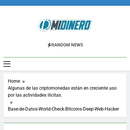
Skip
to
content
Midinero.co
Fintech, Criptomonedas
RANDOM NEWS
Home
Algunas de las criptomonedas están en creciente uso
por las actividades ilícitas.
Base-de-Datos-World-Check-Bitcoins-Deep-Web-Hacker