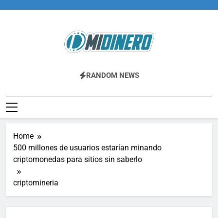
Skip
to
content
Midinero.co
Fintech, Criptomonedas
RANDOM NEWS
Home
500 millones de usuarios estarían minando
criptomonedas para sitios sin saberlo
criptomineria