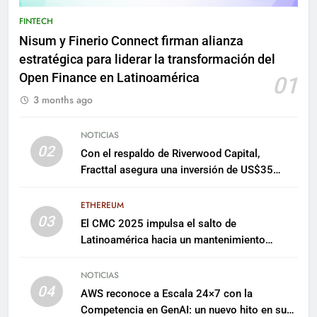
FINTECH
Nisum y Finerio Connect firman alianza
estratégica para liderar la transformación del
Open Finance en Latinoamérica
01
3 months ago
NOTICIAS
02
Con el respaldo de Riverwood Capital,
Fracttal asegura una inversión de US$35
millones para escalar su plataforma
ETHEREUM
03
El CMC 2025 impulsa el salto de
Latinoamérica hacia un mantenimiento
predictivo y sostenible
NOTICIAS
04
AWS reconoce a Escala 24×7 con la
Competencia en GenAI: un nuevo hito en su