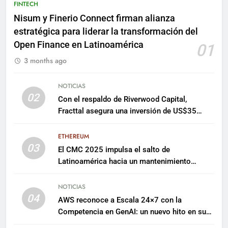
FINTECH
Nisum y Finerio Connect firman alianza
estratégica para liderar la transformación del
Open Finance en Latinoamérica
01
3 months ago
NOTICIAS
02
Con el respaldo de Riverwood Capital,
Fracttal asegura una inversión de US$35
millones para escalar su plataforma
ETHEREUM
03
El CMC 2025 impulsa el salto de
Latinoamérica hacia un mantenimiento
predictivo y sostenible
NOTICIAS
04
AWS reconoce a Escala 24×7 con la
Competencia en GenAI: un nuevo hito en su
expertise de inteligencia artificial empresarial