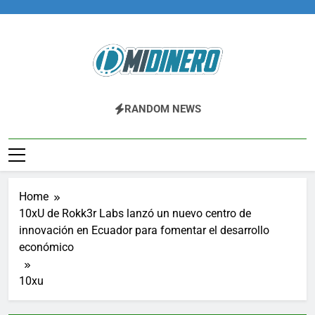
Skip
to
content
Midinero.co
Fintech, Criptomonedas
RANDOM NEWS
Home
10xU de Rokk3r Labs lanzó un nuevo centro de
innovación en Ecuador para fomentar el desarrollo
económico
10xu