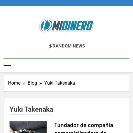
Skip
to
content
Midinero.co
Fintech, Criptomonedas
RANDOM NEWS
Home
Blog
Yuki Takenaka
Yuki Takenaka
Fundador de compañía