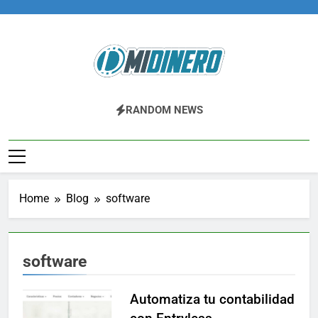
Skip
to
content
Midinero.co
Fintech, Criptomonedas
RANDOM NEWS
Home
Blog
software
software
Automatiza tu contabilidad