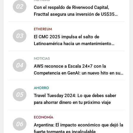
02
Con el respaldo de Riverwood Capital,
Fracttal asegura una inversión de US$35
millones para escalar su plataforma
ETHEREUM
03
El CMC 2025 impulsa el salto de
Latinoamérica hacia un mantenimiento
predictivo y sostenible
NOTICIAS
04
AWS reconoce a Escala 24×7 con la
Competencia en GenAI: un nuevo hito en su
expertise de inteligencia artificial empresarial
AHORRO
05
Travel Tuesday 2024: Lo que debes saber
para ahorrar dinero en tu próximo viaje
ECONOMÍA
06
Argentina: El impacto económico que dejó la
fuerte tormenta es incalculable