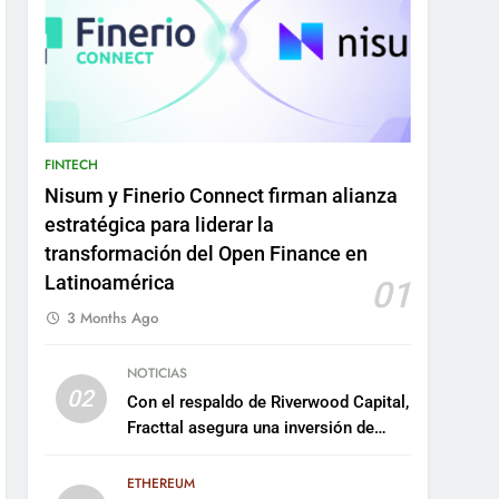
FINTECH
Nisum y Finerio Connect firman alianza
estratégica para liderar la
transformación del Open Finance en
Latinoamérica
01
3 Months Ago
NOTICIAS
02
Con el respaldo de Riverwood Capital,
Fracttal asegura una inversión de
US$35 millones para escalar su
plataforma
ETHEREUM