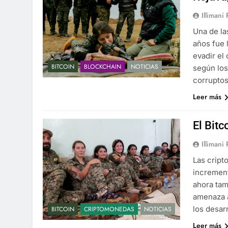
Illimani
Una de la
años fue 
evadir el
BITCOIN
BLOCKCHAIN
NOTICIAS
según los
corruptos
Leer más
El Bitc
Illimani
Las cript
increment
ahora tam
amenaza a
los desar
BITCOIN
CRIPTOMONEDAS
NOTICIAS
Leer más