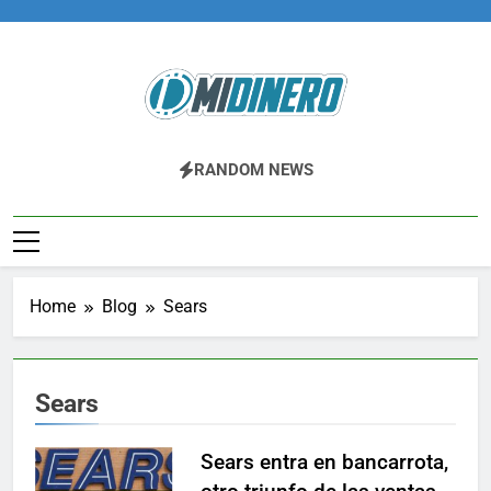
Skip
to
content
Midinero.co
Fintech, Criptomonedas
RANDOM NEWS
Home
Blog
Sears
Sears
Sears entra en bancarrota,