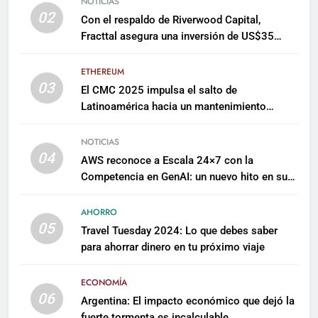
NOTICIAS
02
Con el respaldo de Riverwood Capital,
Fracttal asegura una inversión de US$35
millones para escalar su plataforma
ETHEREUM
03
El CMC 2025 impulsa el salto de
Latinoamérica hacia un mantenimiento
predictivo y sostenible
NOTICIAS
04
AWS reconoce a Escala 24×7 con la
Competencia en GenAI: un nuevo hito en su
expertise de inteligencia artificial empresarial
AHORRO
05
Travel Tuesday 2024: Lo que debes saber
para ahorrar dinero en tu próximo viaje
ECONOMÍA
06
Argentina: El impacto económico que dejó la
fuerte tormenta es incalculable