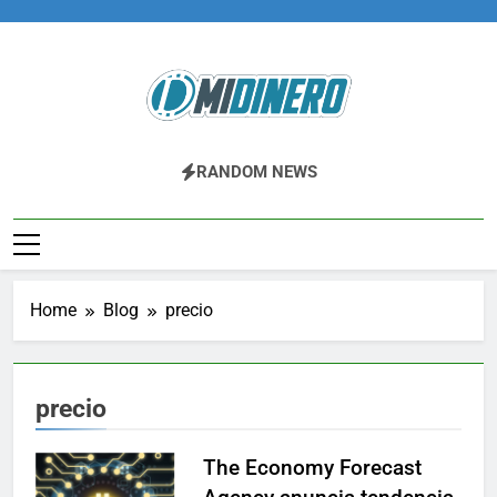
Skip
to
content
Midinero.co
Fintech, Criptomonedas
RANDOM NEWS
Home
Blog
precio
precio
The Economy Forecast