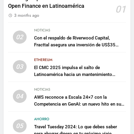
Open Finance en Latinoamérica
01
3 months ago
NOTICIAS
02
Con el respaldo de Riverwood Capital,
Fracttal asegura una inversión de US$35
millones para escalar su plataforma
ETHEREUM
03
El CMC 2025 impulsa el salto de
Latinoamérica hacia un mantenimiento
predictivo y sostenible
NOTICIAS
04
AWS reconoce a Escala 24×7 con la
Competencia en GenAI: un nuevo hito en su
expertise de inteligencia artificial empresarial
AHORRO
05
Travel Tuesday 2024: Lo que debes saber
para ahorrar dinero en tu próximo viaje