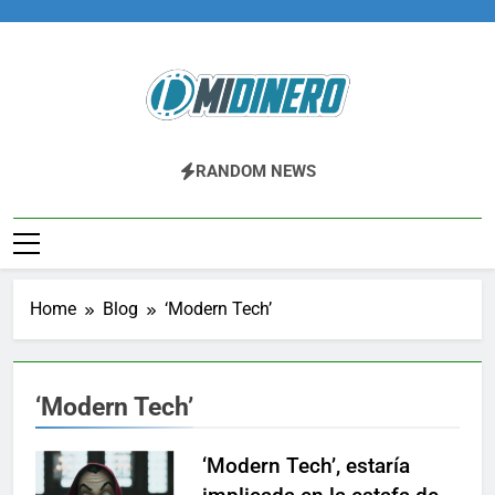
Skip
to
content
Midinero.co
Fintech, Criptomonedas
RANDOM NEWS
Home
Blog
‘Modern Tech’
‘Modern Tech’
‘Modern Tech’, estaría