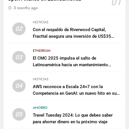
01
3 months ago
NOTICIAS
02
Con el respaldo de Riverwood Capital,
Fracttal asegura una inversión de US$35
millones para escalar su plataforma
ETHEREUM
03
El CMC 2025 impulsa el salto de
Latinoamérica hacia un mantenimiento
predictivo y sostenible
NOTICIAS
04
AWS reconoce a Escala 24×7 con la
Competencia en GenAI: un nuevo hito en su
expertise de inteligencia artificial empresarial
AHORRO
05
Travel Tuesday 2024: Lo que debes saber
para ahorrar dinero en tu próximo viaje