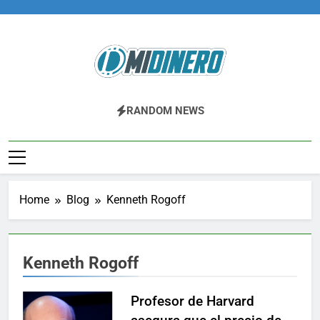
Skip
to
content
Midinero.co
Fintech, Criptomonedas
RANDOM NEWS
Home
Blog
Kenneth Rogoff
Kenneth Rogoff
Profesor de Harvard