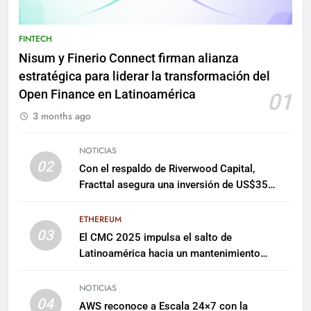
FINTECH
Nisum y Finerio Connect firman alianza
estratégica para liderar la transformación del
Open Finance en Latinoamérica
01
3 months ago
NOTICIAS
02
Con el respaldo de Riverwood Capital,
Fracttal asegura una inversión de US$35
millones para escalar su plataforma
ETHEREUM
03
El CMC 2025 impulsa el salto de
Latinoamérica hacia un mantenimiento
predictivo y sostenible
NOTICIAS
04
AWS reconoce a Escala 24×7 con la