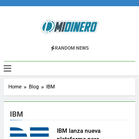
Skip
to
content
Midinero.co
Fintech, Criptomonedas
RANDOM NEWS
Home
Blog
IBM
IBM
IBM lanza nueva