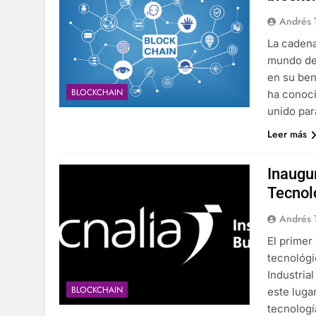
Andrés 
La cadena
mundo des
en su ben
BLOCKCHAIN
ha conoci
unido par
Leer más
Inaugur
Tecnol
Andrés 
El primer
tecnológi
Industria
BLOCKCHAIN
este luga
tecnologí