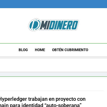
Midinero.co
Fintech, Criptomonedas
BLOG
HOME
OBTÉN CUBRIMIENTO
Hyperledger trabajan en proyecto con
hain para identidad “auto-soberana”