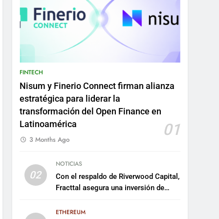
FINTECH
Nisum y Finerio Connect firman alianza
estratégica para liderar la
transformación del Open Finance en
Latinoamérica
01
3 Months Ago
NOTICIAS
02
Con el respaldo de Riverwood Capital,
Fracttal asegura una inversión de
US$35 millones para escalar su
plataforma
ETHEREUM