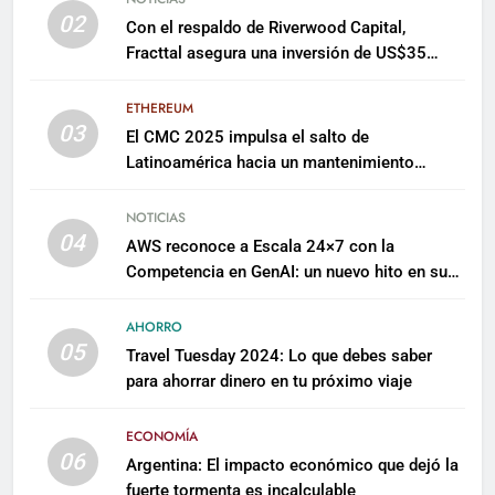
02
Con el respaldo de Riverwood Capital,
Fracttal asegura una inversión de US$35
millones para escalar su plataforma
ETHEREUM
03
El CMC 2025 impulsa el salto de
Latinoamérica hacia un mantenimiento
predictivo y sostenible
NOTICIAS
04
AWS reconoce a Escala 24×7 con la
Competencia en GenAI: un nuevo hito en su
expertise de inteligencia artificial empresarial
AHORRO
05
Travel Tuesday 2024: Lo que debes saber
para ahorrar dinero en tu próximo viaje
ECONOMÍA
06
Argentina: El impacto económico que dejó la
fuerte tormenta es incalculable