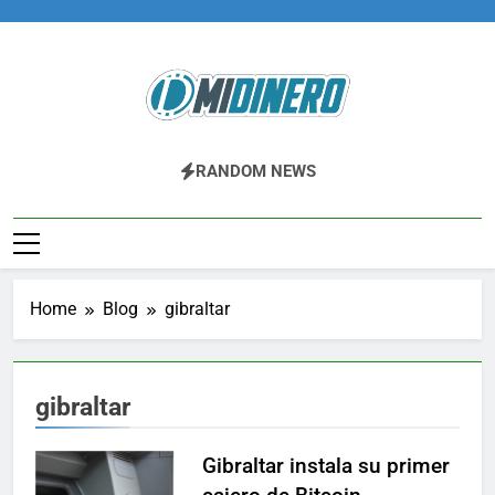
Skip
to
content
Midinero.co
Fintech, Criptomonedas
RANDOM NEWS
Home
Blog
gibraltar
gibraltar
Gibraltar instala su primer