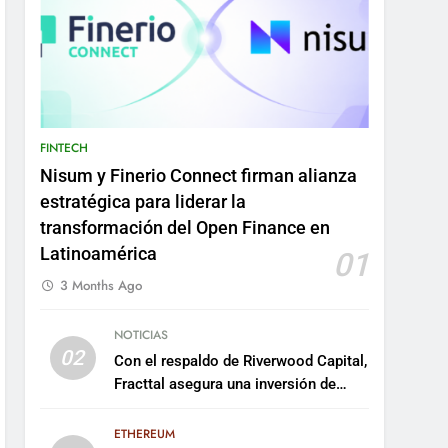
FINTECH
Nisum y Finerio Connect firman alianza
estratégica para liderar la
transformación del Open Finance en
Latinoamérica
01
3 Months Ago
NOTICIAS
02
Con el respaldo de Riverwood Capital,
Fracttal asegura una inversión de
US$35 millones para escalar su
plataforma
ETHEREUM