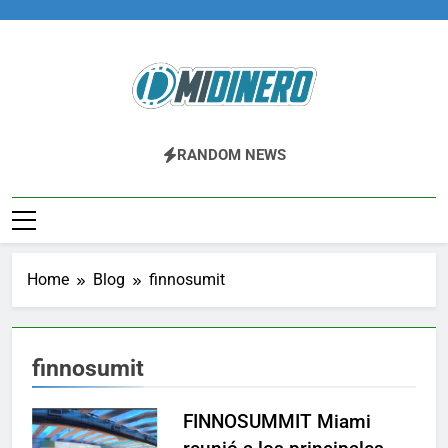
Skip
to
content
Midinero.co
Fintech, Criptomonedas
RANDOM NEWS
Home
Blog
finnosumit
finnosumit
FINNOSUMMIT Miami