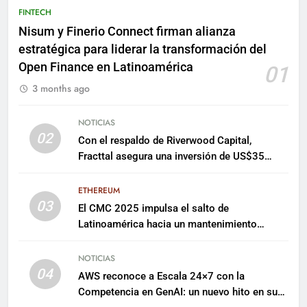
FINTECH
Nisum y Finerio Connect firman alianza
estratégica para liderar la transformación del
Open Finance en Latinoamérica
01
3 months ago
NOTICIAS
02
Con el respaldo de Riverwood Capital,
Fracttal asegura una inversión de US$35
millones para escalar su plataforma
ETHEREUM
03
El CMC 2025 impulsa el salto de
Latinoamérica hacia un mantenimiento
predictivo y sostenible
NOTICIAS
04
AWS reconoce a Escala 24×7 con la
Competencia en GenAI: un nuevo hito en su