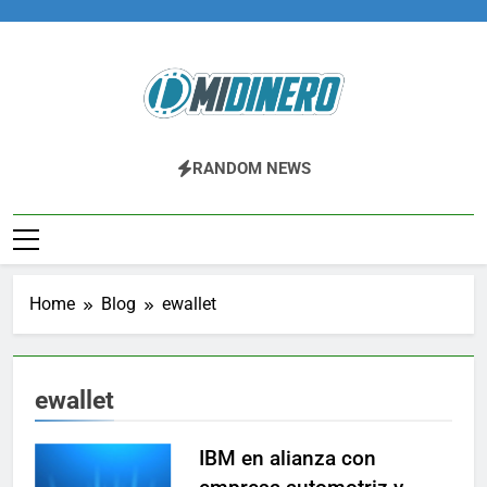
Skip
to
content
Midinero.co
Fintech, Criptomonedas
RANDOM NEWS
Home
Blog
ewallet
ewallet
IBM en alianza con