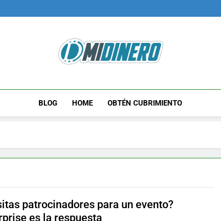
Midinero.co
Fintech, Criptomonedas
BLOG
HOME
OBTÉN CUBRIMIENTO
itas patrocinadores para un evento?
rprise es la respuesta