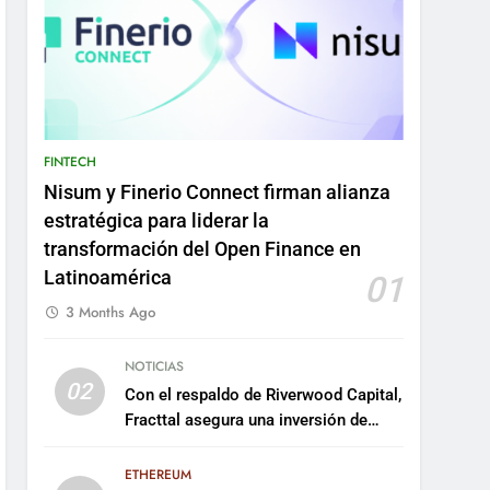
FINTECH
Nisum y Finerio Connect firman alianza
estratégica para liderar la
transformación del Open Finance en
Latinoamérica
01
3 Months Ago
NOTICIAS
02
Con el respaldo de Riverwood Capital,
Fracttal asegura una inversión de
US$35 millones para escalar su
plataforma
ETHEREUM