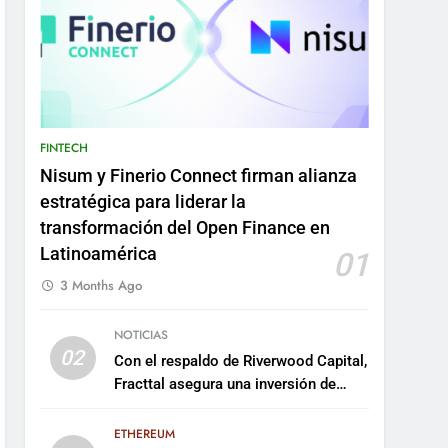
FINTECH
Nisum y Finerio Connect firman alianza
estratégica para liderar la
transformación del Open Finance en
Latinoamérica
01
3 Months Ago
NOTICIAS
02
Con el respaldo de Riverwood Capital,
Fracttal asegura una inversión de
US$35 millones para escalar su
plataforma
ETHEREUM