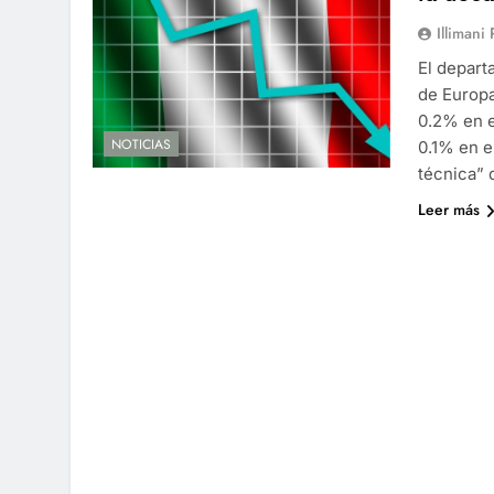
Illimani
El depart
de Europa
0.2% en e
NOTICIAS
0.1% en e
técnica”
Leer más