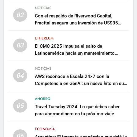
NOTICIAS
02
Con el respaldo de Riverwood Capital,
Fracttal asegura una inversión de US$35
millones para escalar su plataforma
ETHEREUM
03
El CMC 2025 impulsa el salto de
Latinoamérica hacia un mantenimiento
predictivo y sostenible
NOTICIAS
04
AWS reconoce a Escala 24×7 con la
Competencia en GenAI: un nuevo hito en su
expertise de inteligencia artificial empresarial
AHORRO
05
Travel Tuesday 2024: Lo que debes saber
para ahorrar dinero en tu próximo viaje
ECONOMÍA
06
Argentina: El impacto económico que dejó la