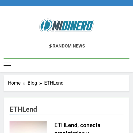
Skip
to
content
Midinero.co
Fintech, Criptomonedas
RANDOM NEWS
Home
Blog
ETHLend
ETHLend
ETHLend, conecta