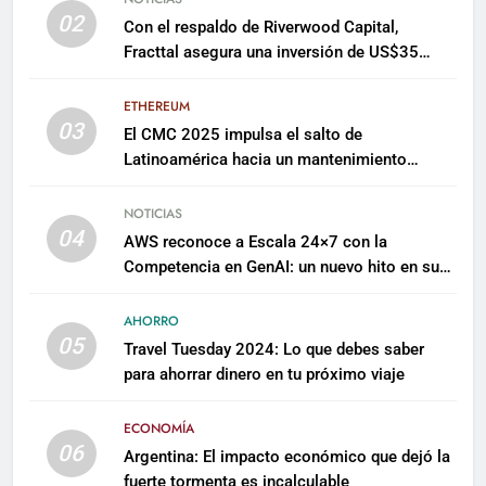
02
Con el respaldo de Riverwood Capital,
Fracttal asegura una inversión de US$35
millones para escalar su plataforma
ETHEREUM
03
El CMC 2025 impulsa el salto de
Latinoamérica hacia un mantenimiento
predictivo y sostenible
NOTICIAS
04
AWS reconoce a Escala 24×7 con la
Competencia en GenAI: un nuevo hito en su
expertise de inteligencia artificial empresarial
AHORRO
05
Travel Tuesday 2024: Lo que debes saber
para ahorrar dinero en tu próximo viaje
ECONOMÍA
06
Argentina: El impacto económico que dejó la
fuerte tormenta es incalculable