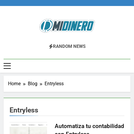
Skip
to
content
Midinero.co
Fintech, Criptomonedas
RANDOM NEWS
Home
Blog
Entryless
Entryless
Automatiza tu contabilidad