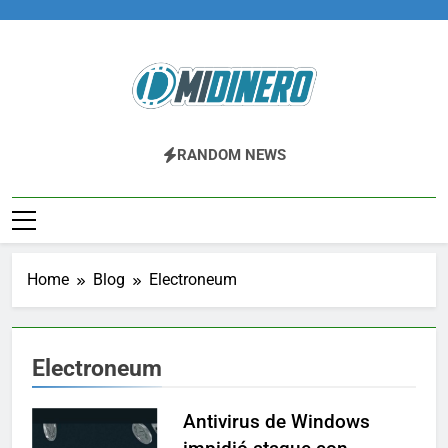
Skip
to
content
Midinero.co
Fintech, Criptomonedas
RANDOM NEWS
Home
Blog
Electroneum
Electroneum
Antivirus de Windows