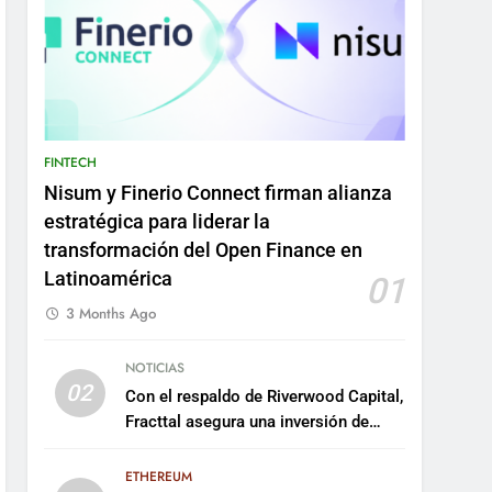
FINTECH
Nisum y Finerio Connect firman alianza
estratégica para liderar la
transformación del Open Finance en
Latinoamérica
01
3 Months Ago
NOTICIAS
02
Con el respaldo de Riverwood Capital,
Fracttal asegura una inversión de
US$35 millones para escalar su
plataforma
ETHEREUM