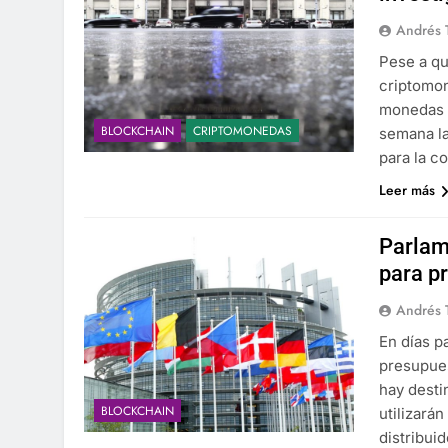
Andrés 
Pese a qu
criptomon
monedas v
BLOCKCHAIN
CRIPTOMONEDAS
semana la
para la c
Leer más
Parlam
para p
Andrés 
En días p
presupues
hay desti
BLOCKCHAIN
utilizarán
distribui