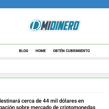
Midinero.co
Fintech, Criptomonedas
BLOG
HOME
OBTÉN CUBRIMIENTO
destinará cerca de 44 mil dólares en
igación sobre mercado de criptomonedas